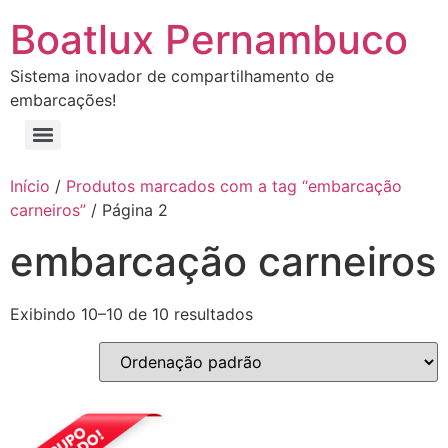
Boatlux Pernambuco
Sistema inovador de compartilhamento de
embarcações!
GTI 170 SE Azul e cinza claro – Carneiros (PE CA JIII)
GTX Azul marinho e preto 2025 – Carneiros (PE CA JV)
Início
/
Produtos marcados com a tag “embarcação
carneiros”
/ Página 2
embarcação carneiros
Exibindo 10–10 de 10 resultados