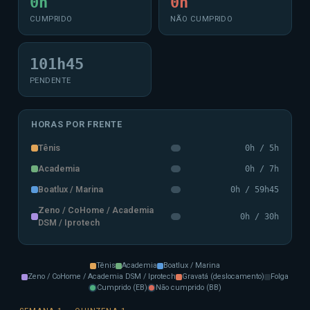
0h
0h
CUMPRIDO
NÃO CUMPRIDO
101h45
PENDENTE
HORAS POR FRENTE
Tênis
0h / 5h
Academia
0h / 7h
Boatlux / Marina
0h / 59h45
Zeno / CoHome / Academia
0h / 30h
DSM / Iprotech
Tênis
Academia
Boatlux / Marina
Zeno / CoHome / Academia DSM / Iprotech
Gravatá (deslocamento)
Folga
Cumprido (EB)
Não cumprido (BB)