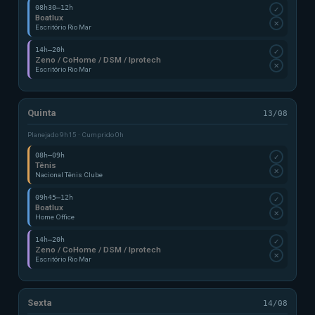
08h30–12h
✓
Boatlux
✕
Escritório Rio Mar
14h–20h
✓
Zeno / CoHome / DSM / Iprotech
✕
Escritório Rio Mar
Quinta
13/08
Planejado 9h15 · Cumprido 0h
08h–09h
✓
Tênis
✕
Nacional Tênis Clube
09h45–12h
✓
Boatlux
✕
Home Office
14h–20h
✓
Zeno / CoHome / DSM / Iprotech
✕
Escritório Rio Mar
Sexta
14/08