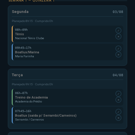
SEMANA 1 — QUINZENA 1
Segunda
03/08
Planejado 8h15 · Cumprido 0h
08h–09h
✓
Tênis
✕
Nacional Tênis Clube
09h45–17h
✓
Boatlux/Marina
✕
Maria Farinha
Terça
04/08
Planejado 9h15 · Cumprido 0h
06h–07h
✓
Treino de Academia
✕
Academia do Prédio
07h45–16h
✓
Boatlux (saída p/ Serrambi/Carneiros)
✕
Serrambi / Carneiros