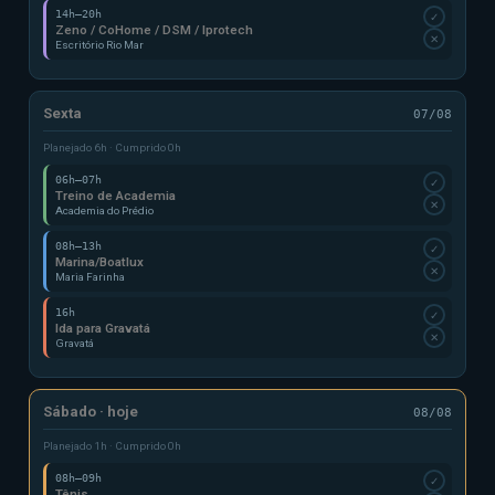
14h–20h
✓
Zeno / CoHome / DSM / Iprotech
✕
Escritório Rio Mar
Sexta
07/08
Planejado 6h · Cumprido 0h
06h–07h
✓
Treino de Academia
✕
Academia do Prédio
08h–13h
✓
Marina/Boatlux
✕
Maria Farinha
16h
✓
Ida para Gravatá
✕
Gravatá
Sábado · hoje
08/08
Planejado 1h · Cumprido 0h
08h–09h
✓
Tênis