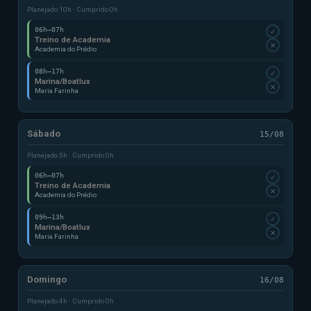
Planejado 10h · Cumprido 0h
06h–07h
✓
Treino de Academia
✕
Academia do Prédio
08h–17h
✓
Marina/Boatlux
✕
Maria Farinha
Sábado
15/08
Planejado 5h · Cumprido 0h
06h–07h
✓
Treino de Academia
✕
Academia do Prédio
09h–13h
✓
Marina/Boatlux
✕
Maria Farinha
Domingo
16/08
Planejado 4h · Cumprido 0h