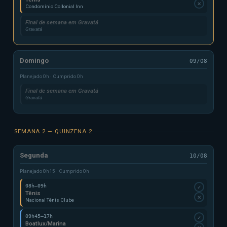
✕
Condomínio Collonial Inn
Final de semana em Gravatá
Gravatá
Domingo
09/08
Planejado 0h · Cumprido 0h
Final de semana em Gravatá
Gravatá
SEMANA 2 — QUINZENA 2
Segunda
10/08
Planejado 8h15 · Cumprido 0h
08h–09h
✓
Tênis
✕
Nacional Tênis Clube
09h45–17h
✓
Boatlux/Marina