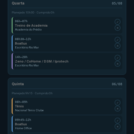
Quarta
05/08
Planejado 10h30 · Cumprido 0h
06h–07h
✓
Treino de Academia
✕
Academia do Prédio
08h30–12h
✓
Boatlux
✕
Escritório Rio Mar
14h–20h
✓
Zeno / CoHome / DSM / Iprotech
✕
Escritório Rio Mar
Quinta
06/08
Planejado 9h15 · Cumprido 0h
08h–09h
✓
Tênis
✕
Nacional Tênis Clube
09h45–12h
✓
Boatlux
✕
Home Office