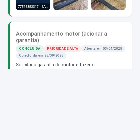
77576353317__1A95AF94-59E4-4A7D-9C4E-0987501E90E9.MOV
Acompanhamento motor (acionar a
garantia)
CONCLUÍDA
PRIORIDADE ALTA
Aberta em 03/04/2025
Concluída em 25/09/2025
Solicitar a garantia do motor e fazer o
acompanhamento do serviço de forma breve.