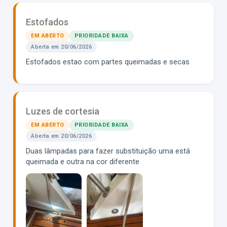
Estofados
EM ABERTO
PRIORIDADE BAIXA
Aberta em 20/06/2026
Estofados estao com partes queimadas e secas
80365061050__9420EDEA-3692-46F1-9704-BEFE37E8C25B.MOV
80365075472__C3B4954D-20A9-4BFF-B82A-CE3FEEDE7E24.MOV
Luzes de cortesia
EM ABERTO
PRIORIDADE BAIXA
Aberta em 20/06/2026
Duas lâmpadas para fazer substituição uma está
queimada e outra na cor diferente