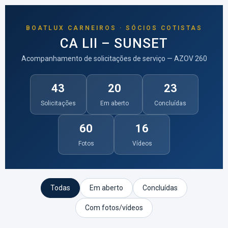
BOATLUX CARNEIROS · SÓCIOS COTISTAS
CA LII – SUNSET
Acompanhamento de solicitações de serviço — AZOV 260
43
20
23
Solicitações
Em aberto
Concluídas
60
16
Fotos
Vídeos
Todas
Em aberto
Concluídas
Com fotos/vídeos