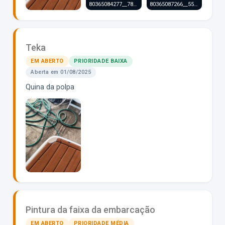
80365084277__78AA25D8-0637-497E-BC4E-F33475E5F29A.MOV
80365087266__553B13C4-9D6A-4E91-9991-EFF562473B2D.MOV
Teka
EM ABERTO
PRIORIDADE BAIXA
Aberta em 01/08/2025
Quina da polpa
Pintura da faixa da embarcação
EM ABERTO
PRIORIDADE MÉDIA