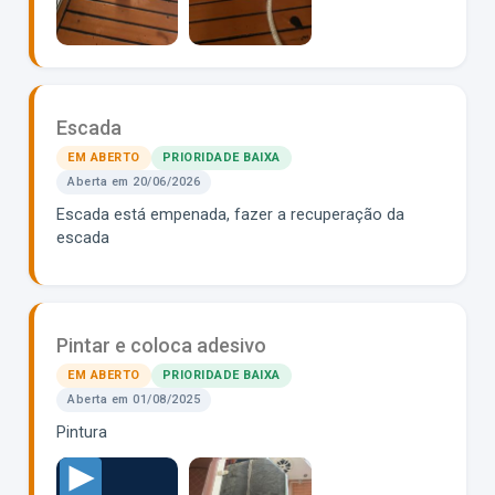
Escada
EM ABERTO
PRIORIDADE BAIXA
Aberta em 20/06/2026
Escada está empenada, fazer a recuperação da
escada
80364993903__90023FA2-DF3B-4169-B1FA-BE7252158BA2.MOV
Pintar e coloca adesivo
EM ABERTO
PRIORIDADE BAIXA
Aberta em 01/08/2025
Pintura