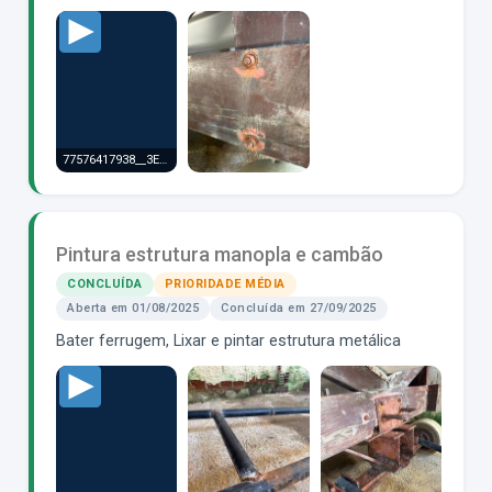
77576417938__3E9B6963-F818-4CFC-8ABB-97169129902D.MOV
Pintura estrutura manopla e cambão
CONCLUÍDA
PRIORIDADE MÉDIA
Aberta em 01/08/2025
Concluída em 27/09/2025
Bater ferrugem, Lixar e pintar estrutura metálica