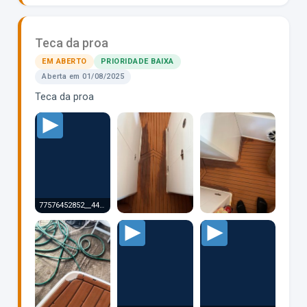
Teca da proa
EM ABERTO
PRIORIDADE BAIXA
Aberta em 01/08/2025
Teca da proa
77576452852__44D74DB3-7FB2-494C-BDBE-86376B6A0C51.MOV