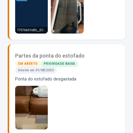
77576651683__ECEB3CB5-B8AE-4348-8F49-64D3045252C6.MOV
Partes da ponta do estofado
EM ABERTO
PRIORIDADE BAIXA
Aberta em 01/08/2025
Ponta do estofado desgastada