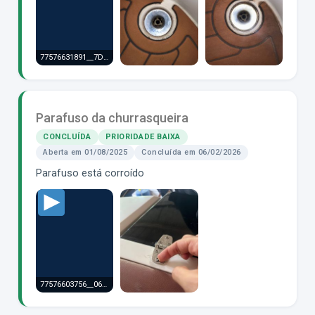
77576631891__7DEE2795-1C60-4054-8579-D24D816BCF5F.MOV
Parafuso da churrasqueira
CONCLUÍDA
PRIORIDADE BAIXA
Aberta em 01/08/2025
Concluída em 06/02/2026
Parafuso está corroído
77576603756__06C6B54B-8E2F-47D0-8EB5-DEB3DE9CA09D.MOV