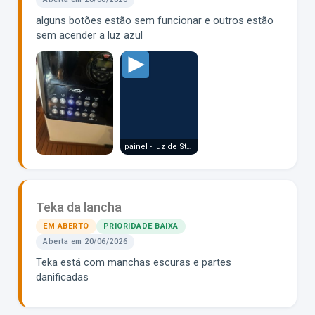
alguns botões estão sem funcionar e outros estão
sem acender a luz azul
painel - luz de Strolbo.MOV
Teka da lancha
EM ABERTO
PRIORIDADE BAIXA
Aberta em 20/06/2026
Teka está com manchas escuras e partes
danificadas
80365084277__78AA25D8-0637-497E-BC4E-F33475E5F29A.MOV
80365087266__553B13C4-9D6A-4E91-9991-EFF562473B2D.MOV