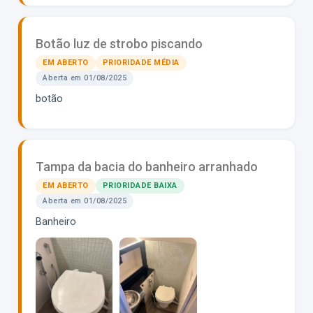
Botão luz de strobo piscando
EM ABERTO
PRIORIDADE MÉDIA
Aberta em 01/08/2025
botão
77576618668__AE0A2E75-33CA-4D6E-A081-DC8F58041C92.MOV
Tampa da bacia do banheiro arranhado
EM ABERTO
PRIORIDADE BAIXA
Aberta em 01/08/2025
Banheiro