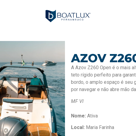
AZOV Z26
A Azov Z260 Open é o mais alt
teto rígido perfeito para gara
bordo, o amplo espaço é seu 
por navegar e não abre mão d
MF VI
Nome:
Ativa
Local:
Maria Farinha