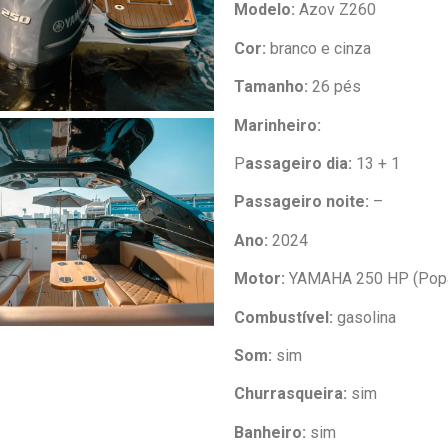
Modelo:
Azov Z260
Cor:
branco e cinza
Tamanho:
26 pés
Marinheiro:
P
assageiro dia:
13 + 1
Passageiro noite:
–
Ano:
2024
Motor:
YAMAHA 250 HP (Pop
Combustível:
gasolina
Som:
sim
Churrasqueira:
sim
Banheiro:
sim